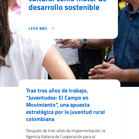
desarrollo sostenible
departamentos de
incendios forestales
Rusconi
Colombia
LEER MÁS
LA PARTICIPACIÓN DE LA AGENCIA ITALIANA PARA LA CO
LEER MÁS
LEER MÁS
LEER MÁS
EN EL MARCO DE LA VISITA OFICIAL DEL EMBAJADOR DE 
LOS DÍAS 11 Y 12 DE FEBRERO DE 2025 SE LLEVÓ A CAB
A MISSIONE, CARATTERIZZATA DA INCONTRI CON LE ISTITU
LEER MÁS
LA AGENCIA ITALIANA DE COOPERACIÓN PARA EL DESARR
Tras tres años de trabajo,
“Juventudes: El Campo en
Movimiento”, una apuesta
estratégica por la juventud rural
colombiana
Después de tres años de implementación, la
Agencia Italiana de Cooperación para el