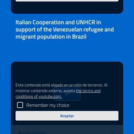
il
video
Italian Cooperation and UNHCR in
support of the Venezuelan refugee and
migrant population in Brazil
Este contenido está alojado en un sitio de terceros. Al
mostrar contenido externo, acepta
the terms and
conditions of youtube.com.
Riprduci
Remember my choice
il
Aceptar
video
Transcripción