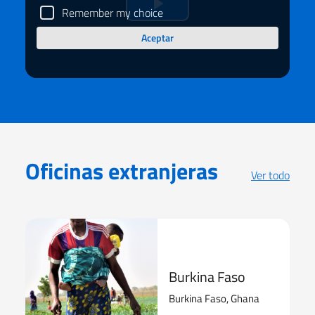
Remember my choice
Riprduci
Aceptar
il
video
Oficinas extranjeras
Ver todo
Burkina Faso
Burkina Faso, Ghana