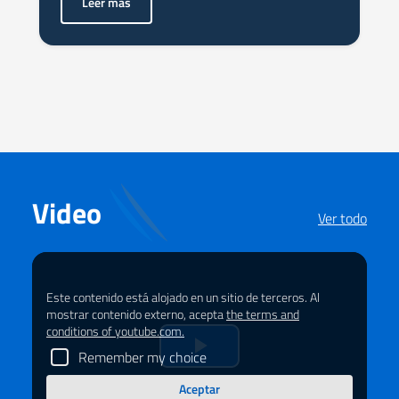
Leer más
<p>Nel sud dell’Albania, il fiume Vjosa attraversa territor
Video
Ver todo
Este contenido está alojado en un sitio de terceros. Al
mostrar contenido externo, acepta
the terms and
conditions of youtube.com.
Remember my choice
Riprduci
Aceptar