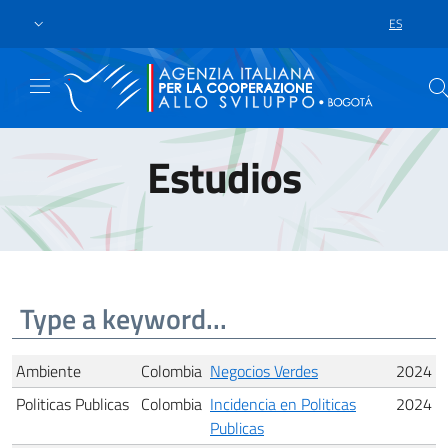
Skip to main content
Ir al pie de página
ES
LANGUAGE 
Estudios
Ambiente
Colombia
Negocios Verdes
2024
Politicas Publicas
Colombia
Incidencia en Politicas
2024
Publicas