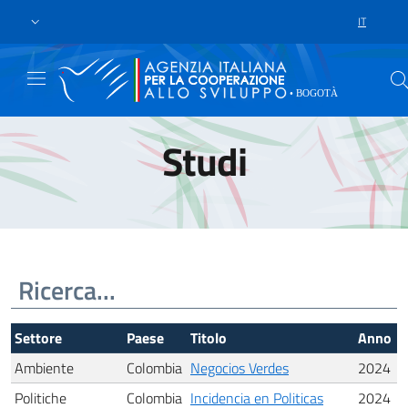
Skip to main content
Vai al footer
IT
SCELTA DE
Studi
Settore
Paese
Titolo
Anno
Ambiente
Colombia
Negocios Verdes
2024
Politiche
Colombia
Incidencia en Politicas
2024