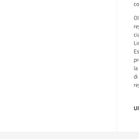
co
Ol
re
ci
Li
Es
pr
la
di
re
U