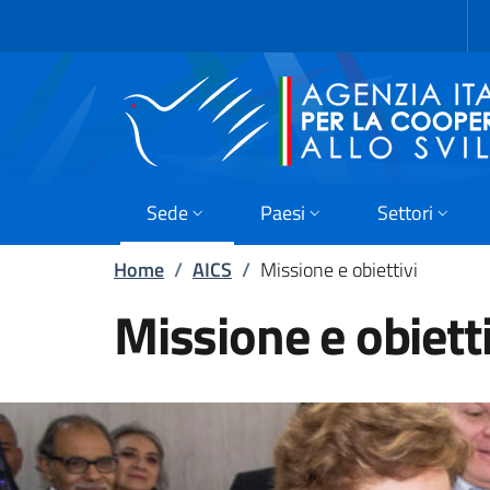
Skip to main content
Vai al footer
Sede
Paesi
Settori
Home
/
AICS
/
Missione e obiettivi
Missione e obietti
Oltre che in Colombia