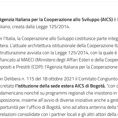
Agenzia Italiana per la Cooperazione allo Sviluppo (AICS)
è 
aliano, creata dalla Legge 125/2014.
r l’Italia, la Cooperazione allo Sviluppo costituisce parte integ
tera.
L’attuale architettura istituzionale della Cooperazione Ita
strutturazione avviata con la Legge 125/2014, con la quale è
fiancato al MAECI (Ministero degli Affari Esteri e della Coope
positi e Prestiti (CDP): l’Agenzia Italiana per la Cooperazione
n Delibera n. 115 del 18 ottobre 2021 il Comitato Congiunto 
cretato
l’istituzione della sede estera AICS di Bogotá
, “con 
damericano nonché su programmi regionali che insistono in a
sposizione, insieme all’avvio di diverse iniziative anche a ges
portunità per l’ufficio di Bogotá, sino ad allora antenna dell
 relazioni consolidate con i partner locali e gli altri attori del