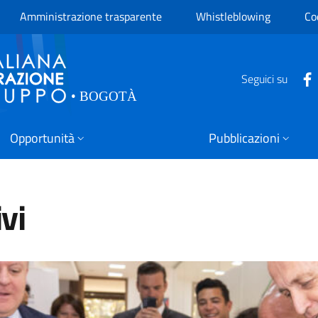
Amministrazione trasparente
Whistleblowing
Co
Seguici su
Opportunità
Pubblicazioni
vi
, la Sede AICS di Bogotá è 