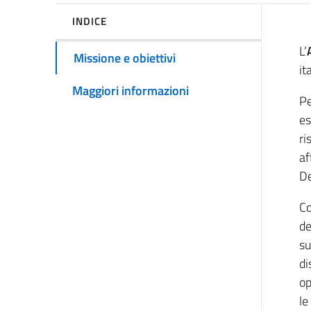
INDICE
L’
Missione e obiettivi
it
Maggiori informazioni
Pe
es
ri
af
De
Co
de
su
di
op
le