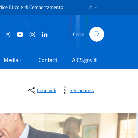
dice Etico e di Comportamento
IT
SCELTA DELLA LINGUA:IT
Cerca
Media
Contatti
AICS.gov.it
Condividi
See actions
attiva anche in altri Paesi