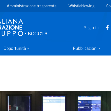
Amministrazione trasparente
Whistleblowing
Co
Seguici su
Opportunità
Pubblicazioni
iana in Sudamerica mira a da