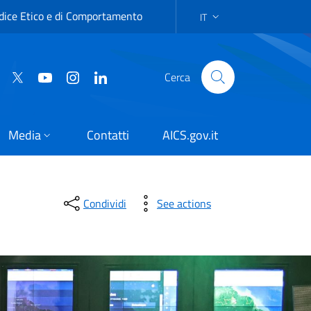
dice Etico e di Comportamento
IT
SCELTA DELLA LINGUA:IT
Cerca
Media
Contatti
AICS.gov.it
Condividi
See actions
re pari opportunità a tutti