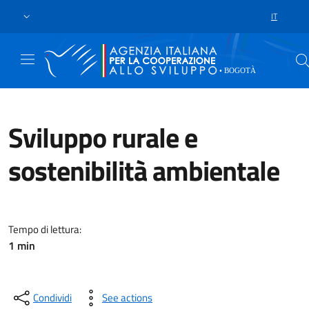
Skip to main content
Vai al footer
IT
SCELTA DE
Sviluppo rurale e
sostenibilità ambientale
La Cooperazione Italiana è impeg
Tempo di lettura:
1 min
Condividi
See actions