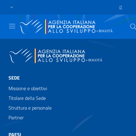
Skip to main content
Vai al footer
IT
SCELTA DE
SEDE
Missione e obiettivi
Titolare della Sede
Struttura e personale
Partner
PAESI