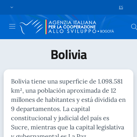
Skip to main content
Ir al pie de página
ES
LANGUAGE 
Bolivia
Bolivia tiene una superficie de 1.098.581
km², una población aproximada de 12
millones de habitantes y está dividida en
9 departamentos. La capital
constitucional y judicial del país es
Sucre, mientras que la capital legislativa
y gubernamental es La Paz.