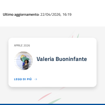
Ultimo aggiornamento:
22/04/2026, 16:19
APRILE 2026
Valeria Buoninfante
LEGGI DI PIÙ
LAVORA CON LA COOPERAZIONE ITALIANA DAL 2011 E SI È OCCU