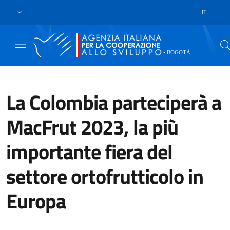
Skip to main content
Vai al footer
IT
SCELTA DE
La Colombia parteciperà a
MacFrut 2023, la più
importante fiera del
settore ortofrutticolo in
Europa
Dal 3 al 5 maggio 2023, la città 