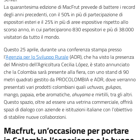
La quarantesima edizione di MacFrut prevede di battere i record
degli anni precedenti, con il 50% in più di partecipazione di
espositori esteri e il 25% in più di aree espositive rispetto allo
scorso anno, in cui parteciparono 830 espositori e più di 38.000
visitatori da tutto il mondo.
Questo 25 aprile, durante una conferenza stampa presso
l’
Agenzia per lo Sviluppo Rurale
(ADR), che ha visto la presenza
del Ministro dell’Agricoltura Cecilia López, è stato annunciato
che la Colombia sarà presente alla fiera, con uno stand di 90
metri quadrati gestito da PROCOLOMBIA e ADR, dove verranno
presentati vari prodotti colombiani quali
uchuvas
,
gulupas
,
mango, papaia, erbe aromatiche,
ahuyama
e mirtilli, tra gli altri.
Questo spazio, oltre ad essere una vetrina commerciale, offrirà
spazi di dialogo con aziende e istituzioni italiane con l’obiettivo
di stabilire nuove collaborzioni.
Macfrut, un’occasione per portare