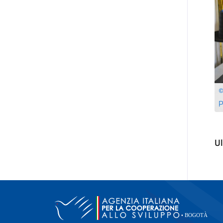
©
P
U