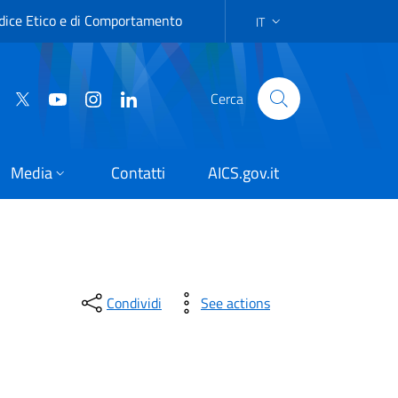
dice Etico e di Comportamento
IT
SCELTA DELLA LINGUA:IT
Cerca
Media
Contatti
AICS.gov.it
Condividi
See actions