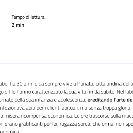
ILI: INClusione e REsilienz
Tempo di lettura:
2 min
bel ha 30 anni e da sempre vive a Punata, cittá andina della B
o e filo hanno caratterizzato la sua vita fin da subito. Nel la
ornate della sua infanzia e adolescenza,
ereditando l’arte del
nfezionava abiti per i clienti abituali, ma senza troppa gloria,
a misera ricompensa economica. Le ore trascorse sulla macc
n erano gratificanti per lei, ragazza sorda, che ormai non sp
onomica.