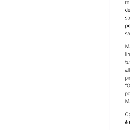
mi
d
so
pe
sa
Ma
li
tu
al
pi
“O
po
Ma
Og
é 