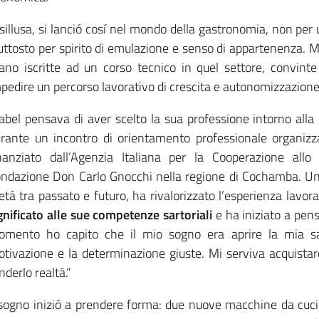
sillusa, si lanció cosí nel mondo della gastronomia, non per
uttosto per spirito di emulazione e senso di appartenenza. Mo
ano iscritte ad un corso tecnico in quel settore, convinte
pedire un percorso lavorativo di crescita e autonomizzazione
bel pensava di aver scelto la sua professione intorno alla 
rante un incontro di orientamento professionale organizza
nanziato dall’Agenzia Italiana per la Cooperazione all
ndazione Don Carlo Gnocchi nella regione di Cochamba. Un 
tá tra passato e futuro, ha rivalorizzato l’esperienza lavora
gnificato alle sue competenze sartoriali
e ha iniziato a pen
mento ho capito che il mio sogno era aprire la mia sar
tivazione e la determinazione giuste. Mi serviva acquistare
nderlo realtá.”
 sogno inizió a prendere forma: due nuove macchine da cucir