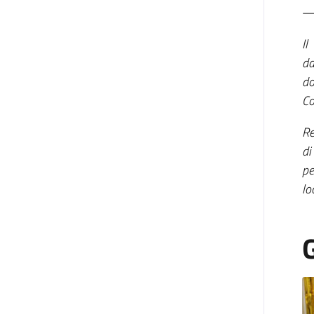
Il
da
do
Co
Re
di
pe
lo
G