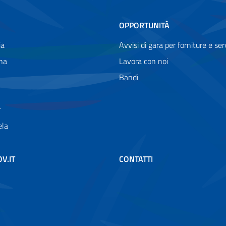
OPPORTUNITÀ
ia
Avvisi di gara per forniture e serv
na
Lavora con noi
Bandi
r
ela
OV.IT
CONTATTI