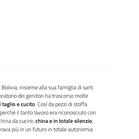
a delle persone con DIsaBI
olivia, insieme alla sua famiglia di sarti.
boratorio dei genitori ha trascorso molte
 taglio e cucito
. Cosí da pezzi di stoffa
 perché il tanto lavoro era riconosciuto con
hina da cucire,
china e in totale silenzio
,
erava piú in un futuro in totale autonomia