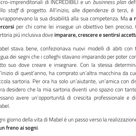
cro-imprenditoriali di INCREDIBILI e un
businness plan
defi
ello
staff
di progetto. All’inizio, alle dipendenze di terzi, é
vrapponevano la sua disabilitá alla sua competenza. Ma
a 
rcorsi
per chi come lei insegue un obiettivo ben preciso. C
rtoria piú inclusiva dove
imparare, crescere e sentirsi accett
bel stava bene, confezionava nuovi modelli di abiti con t
ngua dei segni che i colleghi stavano imparando per poter co
tto suo dove creare e insegnare. Con la stessa determina
l’inizio di quest’anno, ha comprato un’altra macchina da cuc
ccola sartoria. Per ora ha solo un’aiutante, un’amica con dis
ra desidero che la mia sartoria diventi uno spazio con tant
ssano avere un’opportunitá di crescita professionale e di
bel.
ni giorno della vita di Mabel é un passo verso la realizzazion
un freno ai sogni
.