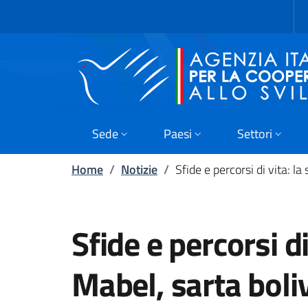
Skip to main content
Vai al footer
Sede
Paesi
Settori
Home
/
Notizie
/
Sfide e percorsi di vita: la
Sfide e percorsi di 
Mabel, sarta boli