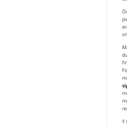
Di
pi
er
im
Ma
du
fi
Fo
me
si
mo
mo
re
Il