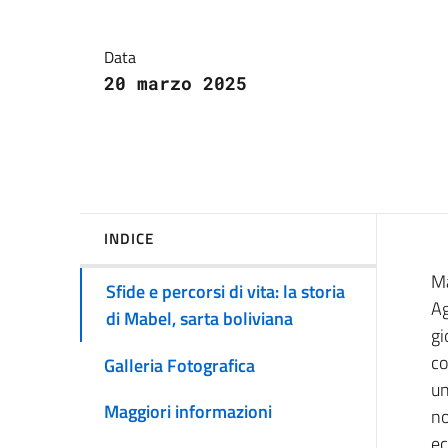
Il progetto INCREDIB
Data
20 marzo 2025
INDICE
Ma
Sfide e percorsi di vita: la storia
Ag
di Mabel, sarta boliviana
gi
co
Galleria Fotografica
un
Maggiori informazioni
no
ec